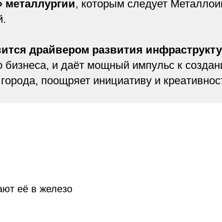
» металлургии
, которым следует Металлоин
й.
вится драйвером развития инфраструкт
о бизнеса, и даёт мощный импульс к созда
орода, поощряет инициативу и креативнос
ают её в железо