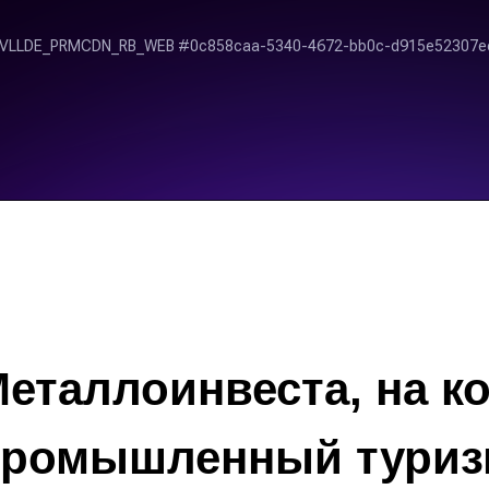
еталлоинвеста, на к
промышленный туриз